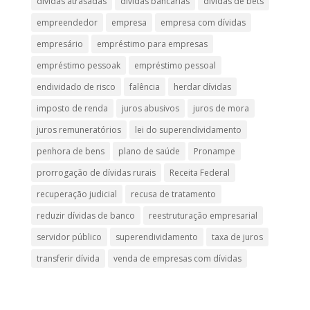
dívidas atrasadas
dívidas bancárias
dívidas de bets
empreendedor
empresa
empresa com dívidas
empresário
empréstimo para empresas
empréstimo pessoak
empréstimo pessoal
endividado de risco
falência
herdar dívidas
imposto de renda
juros abusivos
juros de mora
juros remuneratórios
lei do superendividamento
penhora de bens
plano de saúde
Pronampe
prorrogação de dívidas rurais
Receita Federal
recuperação judicial
recusa de tratamento
reduzir dívidas de banco
reestruturação empresarial
servidor público
superendividamento
taxa de juros
transferir dívida
venda de empresas com dívidas